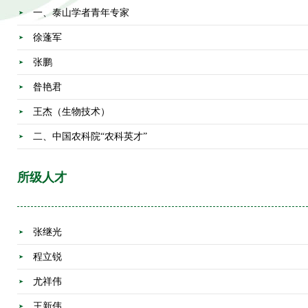
一、泰山学者青年专家
徐蓬军
张鹏
昝艳君
王杰（生物技术）
二、中国农科院“农科英才”
所级人才
张继光
程立锐
尤祥伟
王新伟