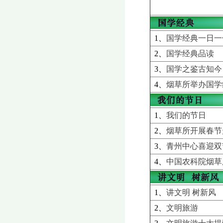
1、
国学经典一日一
2、
国学经典品读
3、
国学之鉴古知今
4、
烟草所举办国学
1、
我们的节日
2、
烟草所开展春节
3、
青州中心喜迎双
4、
中国农科院烟草
1、
讲文明 树新风
2、
文明旅游