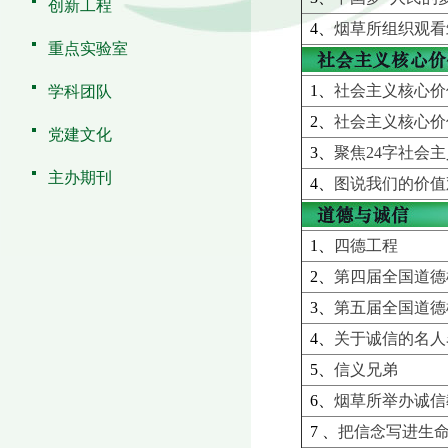
创新工程
4、
烟草所组织观看
重点实验室
1、
社会主义核心价
学科团队
2、
社会主义核心价
党建文化
3、
聚焦24字社会
主办期刊
4、
图说我们的价值
1、
四德工程
2、
第四届全国道德
3、
第五届全国道德
4、
关于诚信的名人
5、
信义兄弟
6、
烟草所举办诚信
7 、
把信念写进生