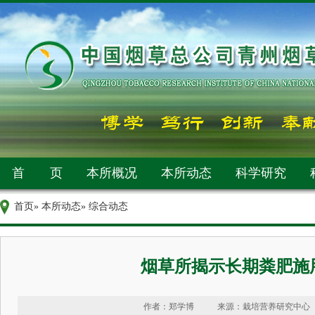
首 页
本所概况
本所动态
科学研究
首页
»
本所动态
» 综合动态
烟草所揭示长期粪肥施
作者：郑学博
来源：栽培营养研究中心