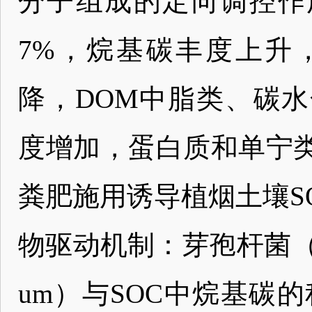
分子组成的定向调控作用：
7%，烷基碳丰度上升
降，DOM中脂类、碳
度增加，蛋白质和单宁
粪肥施用诱导植烟土壤S
物驱动机制：芽孢杆菌（Bac
um）与SOC中烷基碳