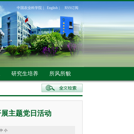
中国农业科学院
|
English
|
RSS订阅
伍
研究生培养
所风所貌
开展主题党日活动
中
小