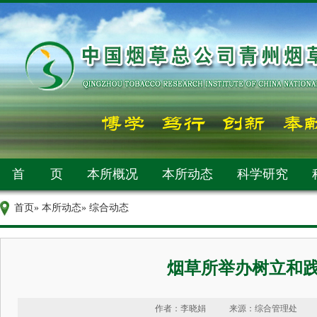
首 页
本所概况
本所动态
科学研究
首页
»
本所动态
» 综合动态
烟草所举办树立和
作者：李晓娟
来源：综合管理处