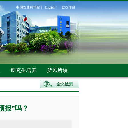
中国农业科学院
|
English
|
RSS订阅
伍
研究生培养
所风所貌
预报”吗？