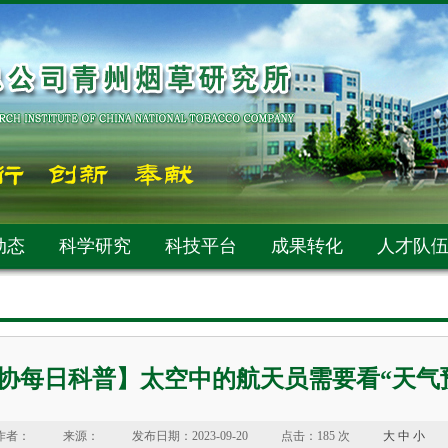
动态
科学研究
科技平台
成果转化
人才队
协每日科普】太空中的航天员需要看“天气
作者：
来源：
发布日期：2023-09-20
点击：
185 次
大
中
小