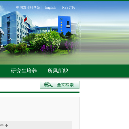
中国农业科学院
|
English
|
RSS订阅
伍
研究生培养
所风所貌
中
小