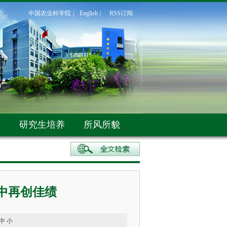
中国农业科学院
|
English
|
RSS订阅
伍
研究生培养
所风所貌
中再创佳绩
中
小