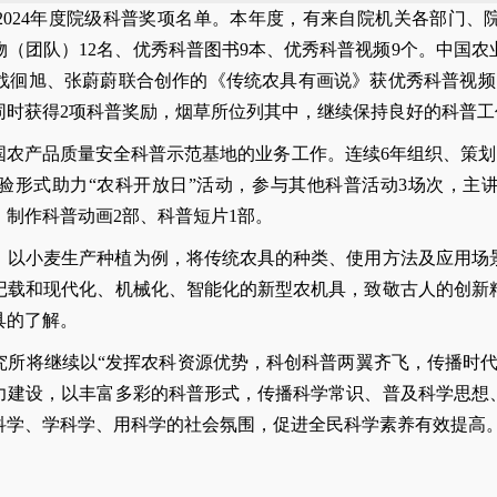
024年度院级科普奖项名单。本年度，有来自院机关各部门、
人物（团队）12名、优秀科普图书9本、优秀科普视频9个。中国
战徊旭、张蔚蔚联合创作的《
传统农具有画说》获优秀科普视频
同时获得2项科普奖励，烟草所位列其中，继续保持良好的科普工
全国农产品质量安全科普示范基地的业务工作。连续6年组织、策划
验形式助力“农科开放日”活动，参与其他科普活动3场次，主
，制作科普动画2部、科普短片1部。
，以小麦生产种植为例，将传统农具的种类、使用方法及应用场
记载和现代化、机械化、智能化的新型农机具，致敬古人的创新
具的了解。
究所将继续以“发挥农科资源优势，科创科普两翼齐飞，传播时代
力建设，以丰富多彩的科普形式，传播科学常识、普及科学思想
科学、学科学、用科学的社会氛围，促进全民科学素养有效提高