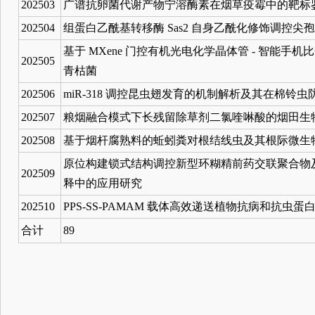
202503
广谱抗卵菌代谢产物宁溶酶素在烟草疫霉中的靶标
202504
组蛋白乙酰基转移酶 Sas2 自身乙酰化修饰调控
基于 MXene 门控有机光电化学晶体管 - 智能
202505
青枯菌
202506
miR-318 调控昆虫翅发育的机制解析及其在棉铃
202507
粮烟融合模式下长残留除草剂二氯喹啉酸的烟田生
202508
基于烟杆腐熟料的蚯蚓粪对根结线虫及其根际微生
原位构建锁式结构调控新型环糊精前药交联聚合物
202509
释中的应用研究
202510
PPS-SS-PAMAM 载体高效递送植物抗病和抗虫
合计
89